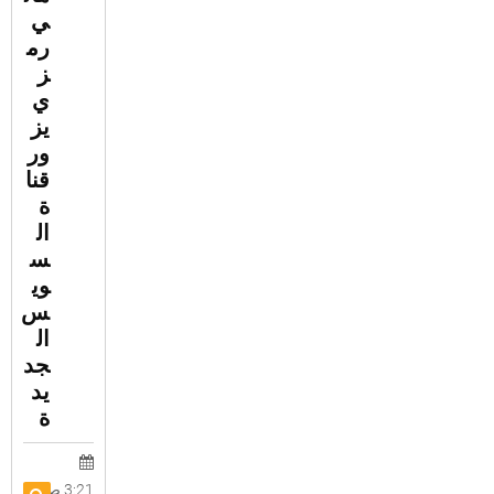
الأولى
ي
رم
حكاية
ز
ي
شعب
يز
ور
حكاية
قنا
شعب:
ة
هاني رمزي
ال
يزور قناة
س
وي
السويس
س
الجديدة
ال
جد
يد
ة
3:21 ص