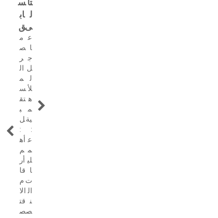
تا
س
ل
اب
ى
ق
ع
م
ا
ص
ج
ر
ل
ال
ل
م
لأ
س
ه
تق
م
ب
ية
ل
:
:
ع
أه
م
م
لي
أر
ا
قا
ت
م
ال
الا
ن
قت
ص
ص