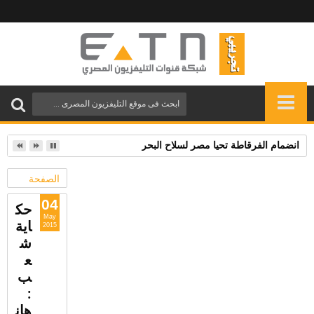
انضمام الفرقاطة تحيا مصر لسلاح البحر
الصفحة
الرئيسية
04
حك
May
اية
2015
البرامج
ش
ع
السياسية
ب
:
القناة
هان