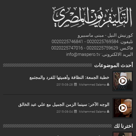
كورنيش النيل - مبنى ماسبيرو
تليفون: 0020225769584 - 0020225746841
فاكـس:
0020225759629 - 0020225747016
البريد الالكترونى: info@maspero.tv
أحدث الموضوعات
خطبة الجمعة: النظافة وأهميتها للفرد والمجتمع
2015-08-28
Mohammed Salama
الوجه الآخر: سينما الزمن الجميل مع علي عبد الخالق
2015-08-04
Mohammed Salama
اخترنا لك